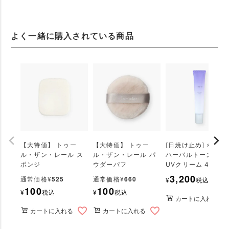
よく一緒に購入されている商品
【大特価】 トゥー
【大特価】 トゥー
[日焼け止め] smi-le
ル・ザン・レール ス
ル・ザン・レール パ
ハーバルトーンアッ
ポンジ
ウダーパフ
UVクリーム 45g
3,200
525
660
通常価格
¥
通常価格
¥
¥
税込
100
100
¥
税込
¥
税込
カートに入れる
カートに入れる
カートに入れる