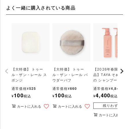
よく一緒に購入されている商品
【大特価】 トゥー
【大特価】 トゥー
【2026年春限定商
ル・ザン・レール ス
ル・ザン・レール パ
品】TAYA そめいよ
ポンジ
ウダーパフ
の シャンプー＆トリ
ートメントセット
525
660
4,840
通常価格
¥
通常価格
¥
通常価格
¥
100
100
4,400
¥
税込
¥
税込
¥
税込
残りわずか
カートに入れる
カートに入れる
カートに入れる