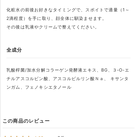
化粧水の前後お好きなタイミングで、スポイトで適量（1～
2滴程度）を手に取り、顔全体に馴染ませます。
その後は乳液やクリームで整えてください。
全成分
乳酸桿菌/加水分解コラーゲン発酵液エキス、BG、３‐O‐エ
チルアスコルビン酸、アスコルビルリン酸Ｎａ、 キサンタ
ンガム、フェノキシエタノール
この商品のレビュー