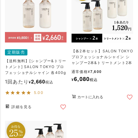
【各2本セット】SALON TOKYO
定期販売
プロフェッショナルシャイン シ
【送料無料】[シャンプー&トリー
ャンプー2本&トリートメント2本
トメント] SALON TOKYO プロ
7,600
通常価格
¥
フェッショナルシャイン 各400g
6,080
¥
税込
2,660
1回あたり
¥
税込
5.00
カートに入れる
詳細を見る