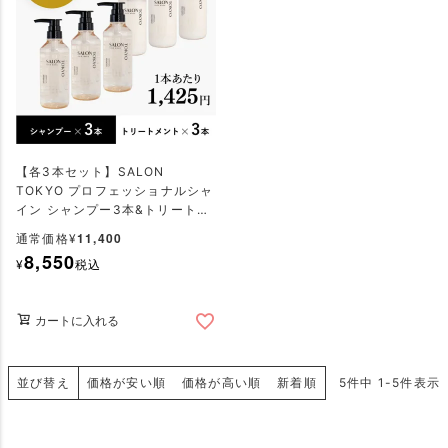
【各3本セット】SALON
TOKYO プロフェッショナルシャ
イン シャンプー3本&トリートメ
ント3本
11,400
通常価格
¥
8,550
¥
税込
カートに入れる
並び替え
価格が安い順
価格が高い順
新着順
5
件中
1
-
5
件表示