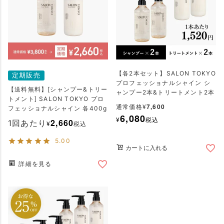
【各2本セット】SALON TOKYO
定期販売
プロフェッショナルシャイン シ
【送料無料】[シャンプー&トリー
ャンプー2本&トリートメント2本
トメント] SALON TOKYO プロ
7,600
通常価格
¥
フェッショナルシャイン 各400g
6,080
¥
税込
2,660
1回あたり
¥
税込
5.00
カートに入れる
詳細を見る