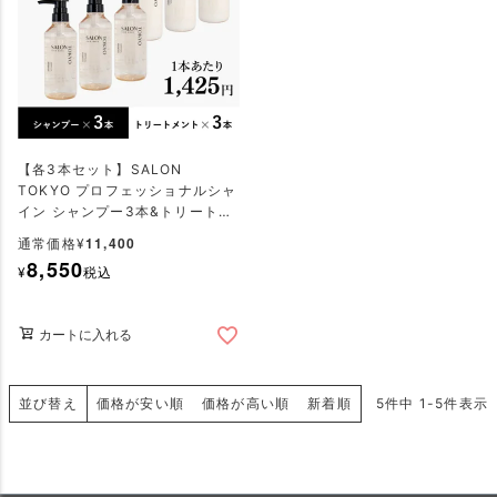
【各3本セット】SALON
TOKYO プロフェッショナルシャ
イン シャンプー3本&トリートメ
ント3本
11,400
通常価格
¥
8,550
¥
税込
カートに入れる
並び替え
価格が安い順
価格が高い順
新着順
5
件中
1
-
5
件表示