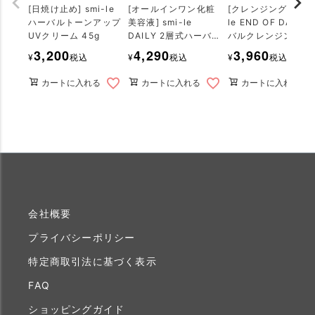
[日焼け止め] smi-le
[オールインワン化粧
[クレンジング] smi-
ハーバルトーンアップ
美容液] smi-le
le END OF DAY ハ
UVクリーム 45g
DAILY 2層式ハーバ
バルクレンジングオ
ル化粧美容液 100ml
ル 100ml
3,200
4,290
3,960
¥
税込
¥
税込
¥
税込
カートに入れる
カートに入れる
カートに入れる
会社概要
プライバシーポリシー
特定商取引法に基づく表示
FAQ
ショッピングガイド