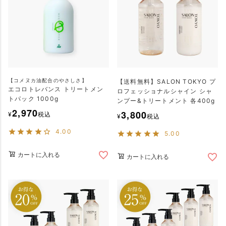
【コメヌカ油配合のやさしさ】
【送料無料】SALON TOKYO プ
エコロトレバンス トリートメン
ロフェッショナルシャイン シャ
トパック 1000g
ンプー&トリートメント 各400g
2,970
3,800
¥
税込
¥
税込
4.00
5.00
カートに入れる
カートに入れる