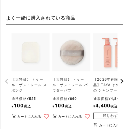
よく一緒に購入されている商品
【大特価】 トゥー
【大特価】 トゥー
【2026年春限定商
ル・ザン・レール ス
ル・ザン・レール パ
品】TAYA そめいよ
ポンジ
ウダーパフ
の シャンプー＆トリ
ートメントセット
525
660
4,840
通常価格
¥
通常価格
¥
通常価格
¥
100
100
4,400
¥
税込
¥
税込
¥
税込
残りわずか
カートに入れる
カートに入れる
カートに入れる