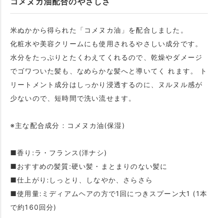
コメヌカ油配合のやさしさ
米ぬかから得られた「コメヌカ油」を配合しました。
化粧水や美容クリームにも使用されるやさしい成分です。
水分をたっぷりとたくわえてくれるので、乾燥やダメージ
でゴワついた髪も、なめらかな髪へと導いてく れます。 ト
リートメント成分はしっかり浸透するのに、ヌルヌル感が
少ないので、短時間で洗い流せます。
※主な配合成分 : コメヌカ油(保湿)
■香り:ラ・フランス(洋ナシ)
■おすすめの髪質:硬い髪・まとまりのない髪に
■仕上がり:しっとり、しなやか、さらさら
■使用量:ミディアムヘアの方で1回につきスプーン大1 (1本
で約160回分)