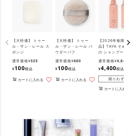
【大特価】 トゥー
【大特価】 トゥー
【2026年春限定商
ル・ザン・レール ス
ル・ザン・レール パ
品】TAYA そめいよ
ポンジ
ウダーパフ
の シャンプー＆トリ
ートメントセット
525
660
4,840
通常価格
¥
通常価格
¥
通常価格
¥
100
100
4,400
¥
税込
¥
税込
¥
税込
残りわずか
カートに入れる
カートに入れる
カートに入れる