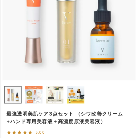
最強透明美肌ケア3点セット （シワ改善クリーム
+ハンド専用美容液＋高濃度原液美容液）
5.00