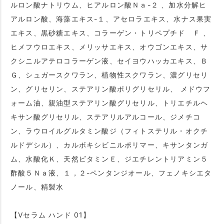
ルロン酸ナトリウム、ヒアルロン酸Ｎａ-２ 、加水分解ヒ
アルロン酸、海藻エキス-１、アセロラエキス、水ナス果実
エキス、黒砂糖エキス、コラーゲン・トリペプチド Ｆ 、
ヒメフウロエキス、メリッサエキス、オウゴンエキス、サ
クシニルアテロコラーゲン液、セイヨウハッカエキス、Ｂ
Ｇ、シュガースクワラン、植物性スクワラン、濃グリセリ
ン、グリセリン、ステアリン酸ポリグリセリル、 メドウフ
ォーム油、親油型ステアリン酸グリセリル、トリエチルヘ
キサン酸グリセリル、ステアリルアルコール、ジメチコ
ン、ラウロイルグルタミン酸ジ（フィトステリル・オクチ
ルドデシル）、カルボキシビニルポリマー、キサンタンガ
ム、水酸化Ｋ、天然ビタミンＥ、ジエチレントリアミン５
酢酸５Ｎａ液、１，２-ペンタンジオール、フェノキシエタ
ノール、精製水
【Vセラム ハンド 01】