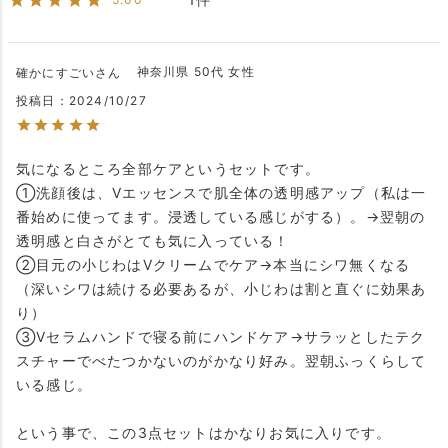
神奈川県
50代
女性
確かにすごい
投稿日
2024/10/27
気になるところ全部ケアというセットです。

①洗顔後は、Vエッセンスで肌全体の透明感アップ（私は一
番始めに使ってます。浸透している感じがする）。→翌朝の
透明感と白さがとても気に入っている！

②目元の小じわはVクリームでケア→本当にシワ無くなる
（深いシワは続ける必要あるが、小じわは割と直ぐに効果あ
り）

③Vセラムハンドで寝る前にハンドケア→サラッとしたテク
スチャーでべたつかないのがかなり好み。翌朝ふっくらして
いる感じ。

という事で、この3点セットはかなりお気に入りです。