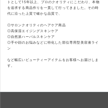
トとして15年以上、プロのクオリティにこだわり、本物
を追求する商品作りを一貫して行ってきました。その時
代に沿った上質で確かな品質で、
◎サロンクオリティのヘアケア商品
◎高保湿エイジングスキンケア
◎自然派ハーバルスキンケア
◎手や顔のお悩みなどに特化した部位専用型美容液ライ
ン
など幅広いビューティーアイテムをお客様へお届けしま
す。