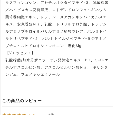
ルスフィンゴシン、アセチルオクタペプチド-３、乳酸桿菌
／ハイビスカス花発酵液、ロドデンドロンフェルギネウム
葉培養細胞エキス、レシチン、メアカンキンバイカルスエ
キス、安息香酸Ｎａ、乳酸、トリフルオロ酢酸テトラデシ
ルアミノブチロイルバリルアミノ酪酸ウレア、パルミトイ
ルトリペプチド-５、パルミトイルジペプチド-５ジアミノ
ブチロイルヒドロキシトレオニン、塩化Mg
【Vエッセンス】
乳酸桿菌/加水分解コラーゲン発酵液エキス、BG、３‐O‐エ
チルアスコルビン酸、アスコルビルリン酸Ｎａ、 キサンタ
ンガム、フェノキシエタノール
この商品のレビュー
1
5.00