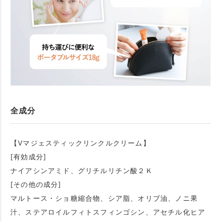
全成分
【Vマジェスティックリンクルクリーム】
[有効成分]
ナイアシンアミド、グリチルリチン酸２Ｋ
[その他の成分]
マルトース・ショ糖縮合物、シア脂、オリブ油、ノニ果
汁、ステアロイルフィトスフィンゴシン、アセチル化ヒア