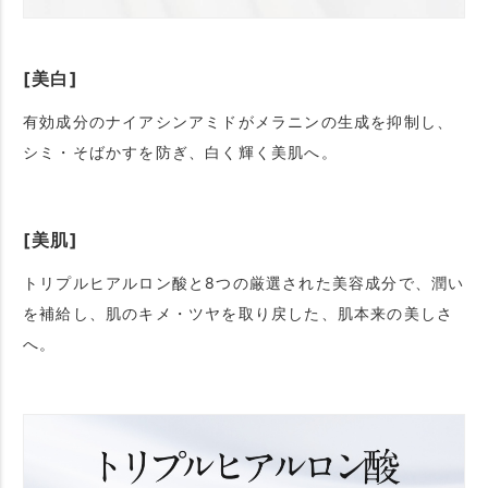
[美白]
有効成分のナイアシンアミドがメラニンの生成を抑制し、
シミ・そばかすを防ぎ、白く輝く美肌へ。
[美肌]
トリプルヒアルロン酸と8つの厳選された美容成分で、潤い
を補給し、肌のキメ・ツヤを取り戻した、肌本来の美しさ
へ。