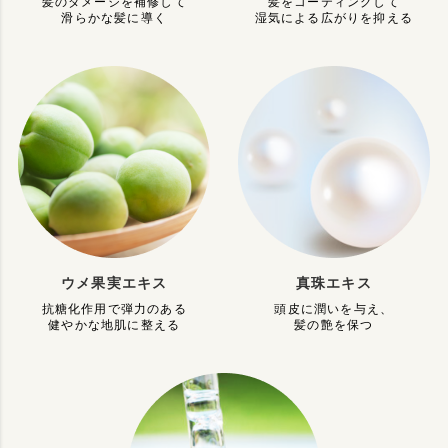
髪のダメージを補修して
髪をコーティングして
滑らかな髪に導く
湿気による広がりを抑える
ウメ果実エキス
真珠エキス
抗糖化作用で弾力のある
頭皮に潤いを与え、
健やかな地肌に整える
髪の艶を保つ