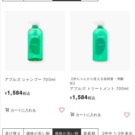
アプルズ シャンプー 700ml
【赤ちゃんから使える低刺激・弱酸
性】
アプルズ トリートメント 700ml
1,584
¥
税込
1,584
¥
税込
カートに入れる
カートに入れる
並び替え
価格が安い順
価格が高い順
新着順
2
件中
1
-
2
件表示