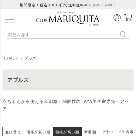
期間限定！税込3,000円で送料無料キャンペーン中！
HOME
アプルズ
アプルズ
赤ちゃんから使える低刺激・弱酸性のTAYA美容室専売ヘアケ
ア
並び替え
価格が安い順
価格が高い順
新着順
2
件中
1
-
2
件表示